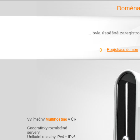
Doména 
... byla úspěšně zaregist
Registrace domén
Vyjímečný
Multihosting
v ČR
Geograficky rozmístěné
servery
Unikátní rozsahy IPv4 + IPv6