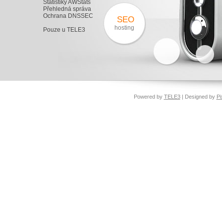
Statistiky AWStats
Přehledná správa
Ochrana DNSSEC
SEO
hosting
Pouze u TELE3
Powered by
TELE3
| Designed by
Pi